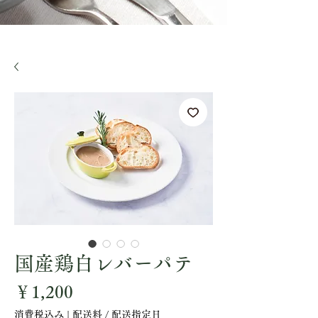
国産鶏白レバーパテ
価
￥1,200
格
消費税込み
|
配送料 / 配送指定日