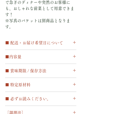
で急ぎのディナーや突然のお客様に
も、おしゃれな前菜として用意できま
す！
※写真のバケットは別商品となりま
す。
■ 配送・お届け希望日について
○配送 ・冷凍便（ヤマト運輸）にて日本全
■内容量
国へお届けします。
・ご指定のない場合には、最短発送（3日以
80g
内に順次発送）でお届けいたします。
■ 賞味期限 / 保存方法
・年末年始 12月26日～1月6日まで休業致し
ます、その間のご注文は4日以降順次発送と
○賞味期限
なります。ご了承下さい。
■ 特定原材料
解凍前の冷凍保存で、発送日より一ヶ月
○配送料
解凍後２日
一部に小麦粉・卵・乳製品含む
・全国一律：1,500円（10,000円以上のご注
■ 必ずお読みください。
文で送料無料）
○保存方法
・沖縄本島：2，000円
要冷凍 ※賞味期限は冷凍庫で保存した場合
○1度のご注文につき配送日＆配送先は1つと
・離島：ご注文確定後、別途追加分の送料を
の期限です
［調理法］
なっております。異なる配送設定をご希望の