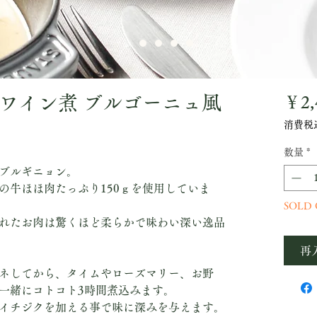
ワイン煮 ブルゴーニュ風
￥2,
消費税
数量
*
ブルギニョン。
の牛ほほ肉たっぷり150ｇを使用していま
SOLD
れたお肉は驚くほど柔らかで味わい深い逸品
再
ネしてから、タイムやローズマリー、お野
一緒にコトコト3時間煮込みます。
イチジクを加える事で味に深みを与えます。