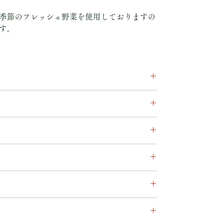
季節のフレッシュ野菜を使用しておりますの
す。
て
て日本全国へお届けします。
（3日以内に順次発送）でお届けいたします。
まで休業致します、その間のご注文は4日以降順次発送と
円以上お買い上げで送料無料）
ヶ月
の送料をご案内させて頂きます。
ぎ、セロリ、人参、ドライいちぢく、ベーコン、マ
、タイム、ローリエ、クローブ、北海道産無塩バタ
ランデー、クレーム・ド・カシス、無添加チキンコ
以内】にてお承りいたします。
した場合の期限です
ページ内「備考欄」へご記入ください。
］