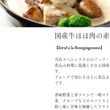
国産牛ほほ肉の赤
【bœuf a la Bourguignonne】
当店スペシャリテののブッフ・
煮込み料理に最適とされる国産
す。
フォークで切れるほどに煮込ま
です。
香味野菜と赤ワインで一晩マリ
菜、クローブなどのスパイスと
隠し味に甘味を凝縮したドライ