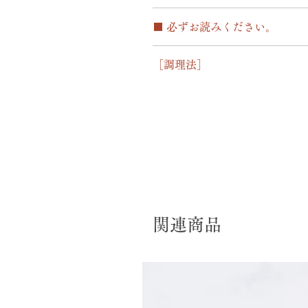
エネルギー 910kal
■ 必ずお読みください。
タンパク質 40g
脂質 70g
○1度のご注文につき配送日＆配送
食物繊維 5g
［調理法］
の際は別途ご注文をお願いいたしま
炭水化物 28g
袋のまま熱湯の中に入れ、約10～1
○北海道、九州、沖縄に関しまして
解凍後、電子レンジで約5～８分温
す。
○天候などの影響により商品のお届
ざいます。予めご了承願います。
※ご注文者様の請求先住所と異なる
○お届け先が別となるご注文の場合
たしません。
関連商品
○出荷人名義を当社ではなくお客様
代行出荷指定をご希望の際は、備考
同様」または「出荷人名・住所・電