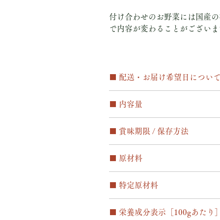
付け合わせのお野菜には国産の
で内容が変わることがございま
■ 配送・お届け希望日につい
○配送 ・冷凍便（ヤマト運輸）に
■ 内容量
・ご指定のない場合には、最短発送
・年末年始 12月26日～1月6日
350g
なります。ご了承下さい。
■ 賞味期限 / 保存方法
○配送料
・全国一律：1,500円（ 10,000
○賞味期限
・沖縄本島：2,000円
■ 原材料
解凍前の冷凍保存で、発送日より一
・離島：ご注文確定後、別途追加分
解凍後2日
国産牛ホホ肉、フォンドボー、玉ね
■ 特定原材料
ッシュルーム、ペコロス、ニンニク
○お届け希望日について
○保存方法
ー、タイム、小麦粉、赤ワイン、ブ
・配送指定日は【6日以降〜14日
要冷凍 ※賞味期限は冷凍庫で保存
一部に小麦粉・乳製品含む
ンソメ、塩、黒コショウ
ご希望の日付をショッピングカート
■ 栄養成分表示［100gあたり
※お時間の指定はできません。