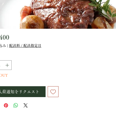
価
400
格
込み
|
配送料 / 配送指定日
 OUT
入荷通知をリクエスト